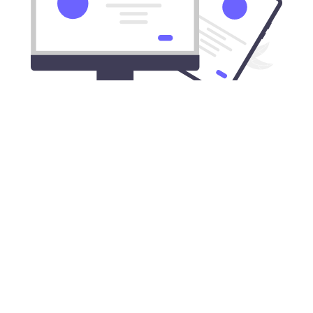
下载所有Mac电脑都能用的暴雪游戏
加速器
加速器完美适配于所有的苹果台式机与笔记本。
暴雪游戏加速器适用于:
MacBook, MacBook Air, MacBook Pro, iMac, iMac
Pro, Mac Pro, 和Mac mini.
暴雪游戏加速器专门为macOS苹果系统开
发: