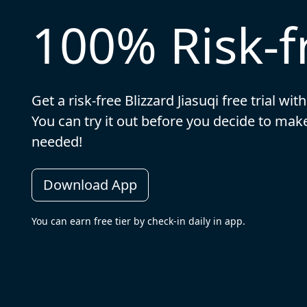
100% Risk-fr
Get a risk-free Blizzard Jiasuqi free trial with
You can try it out before you decide to m
needed!
Download App
You can earn free tier by check-in daily in app.